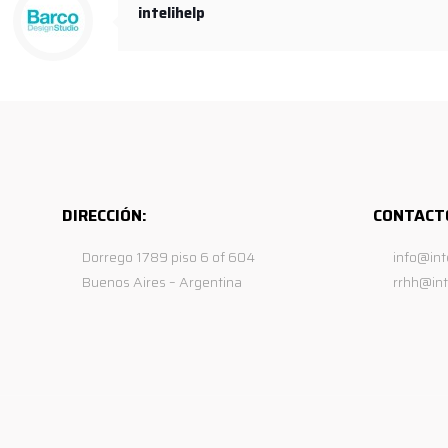
intelihelp
DIRECCIÓN:
CONTACT
Dorrego 1789 piso 6 of 604
info@int
Buenos Aires – Argentina
rrhh@int