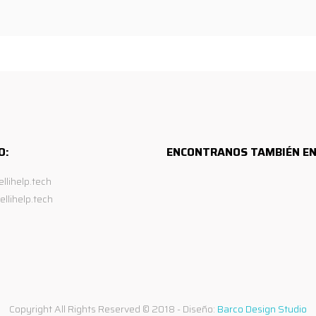
O:
ENCONTRANOS TAMBIÉN EN
ellihelp.tech
ellihelp.tech
Copyright All Rights Reserved © 2018 - Diseño:
Barco Design Studio