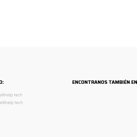
O:
ENCONTRANOS TAMBIÉN EN
ellihelp.tech
ellihelp.tech