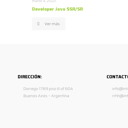
marzo 4, 2022
Developer Java SSR/SR
Ver más
DIRECCIÓN:
CONTACT
Dorrego 1789 piso 6 of 604
info@int
Buenos Aires – Argentina
rrhh@int